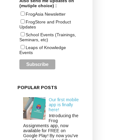
Also send me updates on
(mutiple choice) :
FrogAsia Newsletter
FrogStore and Product
Updates
School Events (Trainings,
Seminars, etc)
Leaps of Knowledge
Events
POPULAR POSTS
Our first mobile
app is finally
here!
Introducing the
Frog
Assignments app, now
available for FREE on
Google Play! By now you've