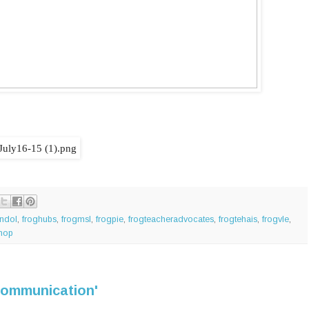
ndol
,
froghubs
,
frogmsl
,
frogpie
,
frogteacheradvocates
,
frogtehais
,
frogvle
,
hop
'Communication'