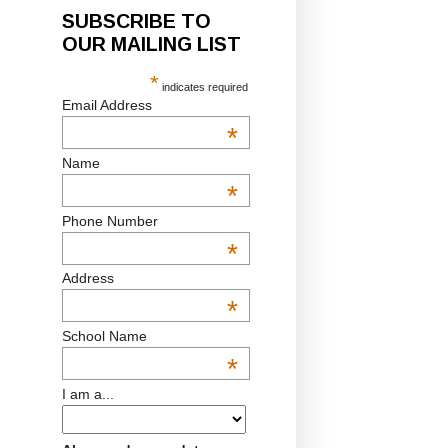
SUBSCRIBE TO
OUR MAILING LIST
*
indicates required
Email Address
*
Name
*
Phone Number
*
Address
*
School Name
*
I am a...