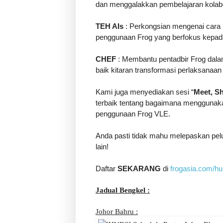
dan menggalakkan pembelajaran kolabor
TEH AIs
 : Perkongsian mengenai cara
penggunaan Frog yang berfokus kepada 
CHEF
 : Membantu pentadbir Frog dal
baik kitaran transformasi perlaksanaan
Kami juga menyediakan sesi “
Meet, S
terbaik tentang bagaimana menggunakan
penggunaan Frog VLE.

Anda pasti tidak mahu melepaskan pelua
lain!

Daftar 
SEKAR​A​NG
 di 
frogasia.com/h
Jadual Bengkel :
Johor Bahru :