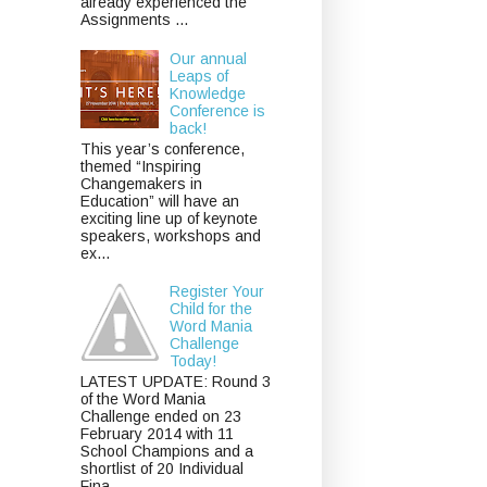
already experienced the
Assignments ...
Our annual
Leaps of
Knowledge
Conference is
back!
This year’s conference,
themed “Inspiring
Changemakers in
Education” will have an
exciting line up of keynote
speakers, workshops and
ex...
Register Your
Child for the
Word Mania
Challenge
Today!
LATEST UPDATE: Round 3
of the Word Mania
Challenge ended on 23
February 2014 with 11
School Champions and a
shortlist of 20 Individual
Fina...