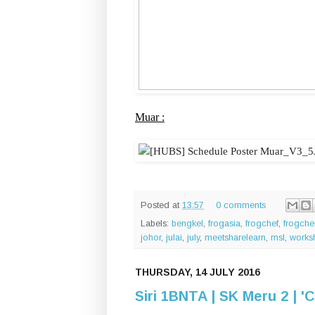
Muar :
Posted at
13:57
0 comments
Labels:
bengkel
,
frogasia
,
frogchef
,
frogche
johor
,
julai
,
july
,
meetsharelearn
,
msl
,
works
THURSDAY, 14 JULY 2016
Siri 1BNTA | SK Meru 2 | 